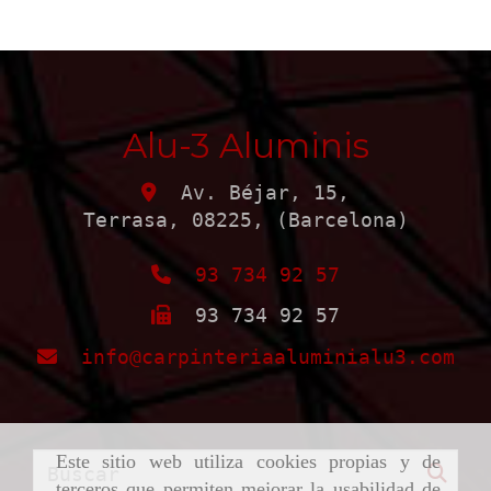
Alu-3 Aluminis
Av. Béjar, 15,
Terrasa
,
08225
,
(Barcelona)
93 734 92 57
93 734 92 57
info
carpinteriaaluminialu3.com
Este sitio web utiliza cookies propias y de
terceros que permiten mejorar la usabilidad de