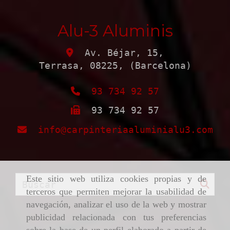
Alu-3 Aluminis
Av. Béjar, 15,
Terrasa
,
08225
,
(Barcelona)
93 734 92 57
93 734 92 57
info
carpinteriaaluminialu3.com
Este sitio web utiliza cookies propias y de
terceros que permiten mejorar la usabilidad de
navegación, analizar el uso de la web y mostrar
publicidad relacionada con tus preferencias