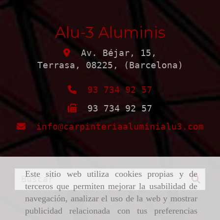
Alu-3 Aluminis
Av. Béjar, 15,
Terrasa
,
08225
,
(Barcelona)
93 734 92 57
93 734 92 57
info
carpinteriaaluminialu3.com
Este sitio web utiliza cookies propias y de
terceros que permiten mejorar la usabilidad de
navegación, analizar el uso de la web y mostrar
publicidad relacionada con tus preferencias